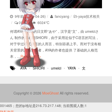
9年前 (2017-04-26)
fancyang
yaya技术相关
0评论
6024℃
何谓AYA ? AYA的日文即“あや”，汉字是“文”，由 umeiciさ
ん 制作的高机能SHIORI，由于采用近似于C语言的写法，
对于学过程式语言的人而言，特别容易上手。而对于没有相
关背景的人格开发者，AYA的作者也提供 了基础的人格范
本，…
Read more »
AYA
SHIORI
umeici
YAYA
文
Copyright © 2026
MoeGhost
All rights reserved.
001465；您的ip地址是216.73.217.148; 当前围观人数:1
隐私政策