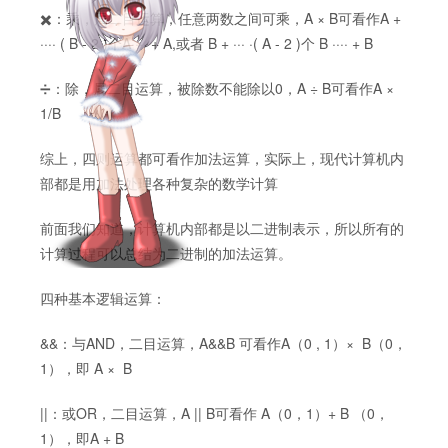
✖️：乘，属二目运算，任意两数之间可乘，A × B可看作A +
···· ( B - 2 )个A···· + A,或者 B + ··· ·( A - 2 )个 B ···· + B
➗：除，属二目运算，被除数不能除以0，A ÷ B可看作A ×
1/B
综上，四则运算都可看作加法运算，实际上，现代计算机内
部都是用加法处理各种复杂的数学计算
前面我们知道，计算机内部都是以二进制表示，所以所有的
计算过程可以总结为二进制的加法运算。
四种基本逻辑运算：
&&：与AND，二目运算，A&&B 可看作A（0 , 1）× B（0，
1），即 A × B
||：或OR，二目运算，A || B可看作 A（0，1）+ B （0，
1），即A + B