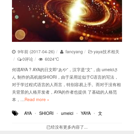
9年前 (2017-04-26)
fancyang
yaya技术相关
0评论
6024℃
何谓AYA ? AYA的日文即“あや”，汉字是“文”，由 umeiciさ
ん 制作的高机能SHIORI，由于采用近似于C语言的写法，
对于学过程式语言的人而言，特别容易上手。而对于没有相
关背景的人格开发者，AYA的作者也提供 了基础的人格范
本，…
Read more »
AYA
SHIORI
umeici
YAYA
文
已经没有更多内容了...