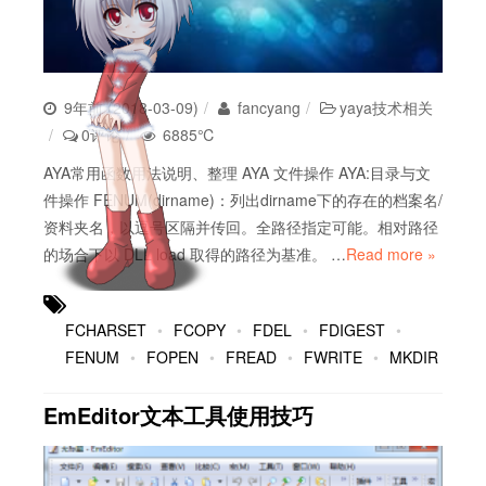
9年前 (2018-03-09)
fancyang
yaya技术相关
0评论
6885℃
AYA常用函数用法说明、整理 AYA 文件操作 AYA:目录与文
件操作 FENUM(dirname)：列出dirname下的存在的档案名/
资料夹名，以逗号区隔并传回。全路径指定可能。相对路径
的场合下以 DLL load 取得的路径为基准。 …
Read more »
FCHARSET
FCOPY
FDEL
FDIGEST
FENUM
FOPEN
FREAD
FWRITE
MKDIR
EmEditor文本工具使用技巧