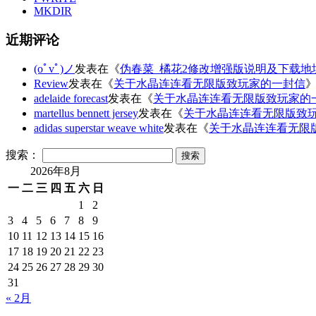
MKDIR
近期评论
(oﾟvﾟ)ノ
发表在《
伪春菜_橘花2修改增强版说明及下载地
Review
发表在《
关于水晶连连看无限版致玩家的一封信
adelaide forecast
发表在《
关于水晶连连看无限版致玩家的
martellus bennett jersey
发表在《
关于水晶连连看无限版致
adidas superstar weave white
发表在《
关于水晶连连看无限
搜索：
2026年8月
一
二
三
四
五
六
日
1
2
3
4
5
6
7
8
9
10
11
12
13
14
15
16
17
18
19
20
21
22
23
24
25
26
27
28
29
30
31
« 2月