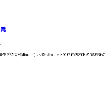
础篇
℃
操作 FENUM(dirname)：列出dirname下的存在的档案