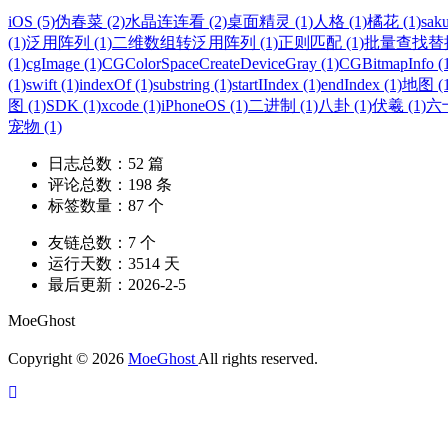
iOS (5)
伪春菜 (2)
水晶连连看 (2)
桌面精灵 (1)
人格 (1)
橘花 (1)
saku
(1)
泛用阵列 (1)
二维数组转泛用阵列 (1)
正则匹配 (1)
批量查找替换 
(1)
cgImage (1)
CGColorSpaceCreateDeviceGray (1)
CGBitmapInfo (
(1)
swift (1)
indexOf (1)
substring (1)
startIIndex (1)
endIndex (1)
地图 (1
图 (1)
SDK (1)
xcode (1)
iPhoneOS (1)
二进制 (1)
八卦 (1)
伏羲 (1)
六十
宠物 (1)
日志总数：
52
篇
评论总数：
198
条
标签数量：
87
个
友链总数：
7
个
运行天数：
3514
天
最后更新：
2026-2-5
MoeGhost
Copyright © 2026
MoeGhost
All rights reserved.