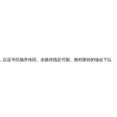
名/资料夹名，以逗号区隔并传回。全路径指定可能。相对路径的场合下以