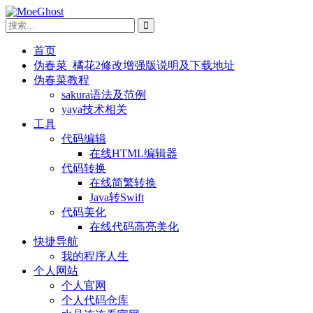
首页
伪春菜_橘花2修改增强版说明及下载地址
伪春菜教程
sakura语法及范例
yaya技术相关
工具
代码编辑
在线HTML编辑器
代码转换
在线简繁转换
Java转Swift
代码美化
在线代码高亮美化
快捷导航
我的程序人生
个人网站
个人官网
个人代码仓库