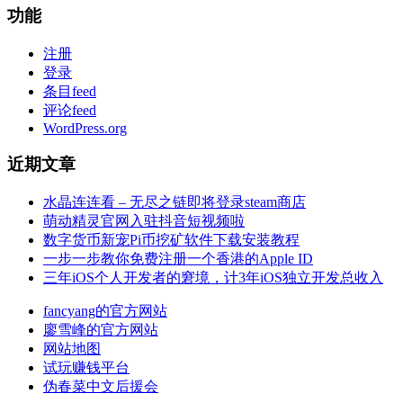
功能
注册
登录
条目feed
评论feed
WordPress.org
近期文章
水晶连连看 – 无尽之链即将登录steam商店
萌动精灵官网入驻抖音短视频啦
数字货币新宠Pi币挖矿软件下载安装教程
一步一步教你免费注册一个香港的Apple ID
三年iOS个人开发者的窘境，计3年iOS独立开发总收入
fancyang的官方网站
廖雪峰的官方网站
网站地图
试玩赚钱平台
伪春菜中文后援会