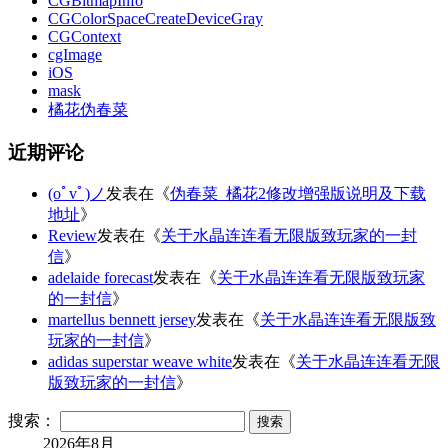
CGBitmapInfo
CGColorSpaceCreateDeviceGray
CGContext
cgImage
iOS
mask
橘花伪春菜
近期评论
(oﾟvﾟ)ノ
发表在《
伪春菜_橘花2修改增强版说明及下载
地址
》
Review
发表在《
关于水晶连连看无限版致玩家的一封
信
》
adelaide forecast
发表在《
关于水晶连连看无限版致玩家
的一封信
》
martellus bennett jersey
发表在《
关于水晶连连看无限版致
玩家的一封信
》
adidas superstar weave white
发表在《
关于水晶连连看无限
版致玩家的一封信
》
搜索：
2026年8月