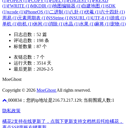
(1)
FOPEN (1)
FCOPY (1)
FDEL (1)
FDIGEST (1)
FREAD
(1)
FWRITE (1)
MKDIR (1)
地图编辑器 (1)
自建地图 (1)
SDK
(1)
xcode (1)
iPhoneOS (1)
二进制 (1)
八卦 (1)
伏羲 (1)
六十四卦 (1)
周易 (1)
元素周期表 (1)
NSString (1)
NSURL (1)
UTF-8 (1)
游戏 (1)
单机 (1)
街机 (1)
休闲 (1)
消除 (1)
水晶 (1)
水果 (1)
麻将 (1)
宠物 (1)
日志总数：
52
篇
评论总数：
198
条
标签数量：
87
个
友链总数：
7
个
运行天数：
3514
天
最后更新：
2026-2-5
MoeGhost
Copyright © 2026
MoeGhost
All rights reserved.
000834；您的ip地址是216.73.217.129; 当前围观人数:1
隐私政策
橘花2支持在线更新了，点我下更新支持文档然后托给橘花，
再点SSP面板右键更新