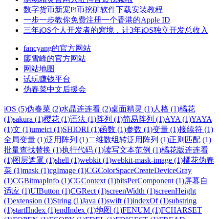
数字货币新宠Pi币挖矿软件下载安装教程
一步一步教你免费注册一个香港的Apple ID
三年iOS个人开发者的窘境，计3年iOS独立开发总收入
fancyang的官方网站
廖雪峰的官方网站
网站地图
试玩赚钱平台
伪春菜中文后援会
iOS (5)
伪春菜 (2)
水晶连连看 (2)
桌面精灵 (1)
人格 (1)
橘花
(1)
sakura (1)
樱花 (1)
语法 (1)
阵列 (1)
简易阵列 (1)
AYA (1)
YAYA
(1)
文 (1)
umeici (1)
SHIORI (1)
函数 (1)
参数 (1)
变量 (1)
接续符 (1)
全局变量 (1)
泛用阵列 (1)
二维数组转泛用阵列 (1)
正则匹配 (1)
批量查找替换 (1)
执行代码 (1)
读写文本范例 (1)
橘花版连连看
(1)
图层遮罩 (1)
shell (1)
webkit (1)
webkit-mask-image (1)
橘花伪春
菜 (1)
mask (1)
cgImage (1)
CGColorSpaceCreateDeviceGray
(1)
CGBitmapInfo (1)
CGContext (1)
bitsPerComponent (1)
屏幕自
适应 (1)
UIButton (1)
CGRect (1)
screenWidth (1)
screenHeight
(1)
extension (1)
String (1)
Java (1)
swift (1)
indexOf (1)
substring
(1)
startIIndex (1)
endIndex (1)
地图 (1)
FENUM (1)
FCHARSET