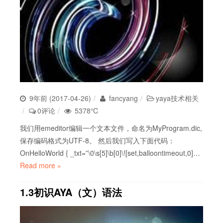
9年前 (2017-04-26)
fancyang
yaya技术相关
0评论
5378℃
我们用emeditor编辑一个文本文件，命名为MyProgram.dic,
保存编码格式为UTF-8。 然后我们写入下面代码：
OnHelloWorld { _txt=”\0\s[5]\b[0]\![set,balloontimeout,0]…
Read more »
1.3初识AYA（文）语法