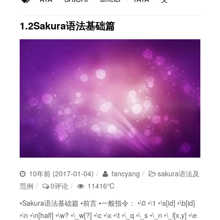
1.2Sakura语法基础篇
10年前 (2017-01-04)
fancyang
sakura语法及
范例
0评论
11416℃
•Sakura语法基础篇 •前言 •一般指令： ◦\0 ◦\1 ◦\s[id] ◦\b[id]
◦\n ◦\n[half] ◦\w? ◦\_w[?] ◦\c ◦\x ◦\t ◦\_q ◦\_s ◦\_n ◦\_l[x,y] ◦\e