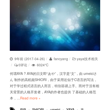
9年前 (2017-04-26)
fancyang
yaya技术相关
0评论
6024℃
何谓AYA ? AYA的日文即“あや”，汉字是“文”，由 umeiciさ
ん 制作的高机能SHIORI，由于采用近似于C语言的写法，
对于学过程式语言的人而言，特别容易上手。而对于没有相
关背景的人格开发者，AYA的作者也提供 了基础的人格范
本，…
Read more »
AYA
SHIORI
umeici
YAYA
文