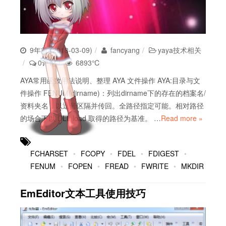
9年前 (2018-03-09)
fancyang
yaya技术相关
0评论
6893℃
AYA常用函数用法说明、整理 AYA 文件操作 AYA:目录与文
件操作 FENUM(dirname)：列出dirname下的存在的档案名/
资料夹名，以逗号区隔并传回。全路径指定可能。相对路径
的场合下以 DLL load 取得的路径为基准。 …
Read more »
FCHARSET
FCOPY
FDEL
FDIGEST
FENUM
FOPEN
FREAD
FWRITE
MKDIR
EmEditor文本工具使用技巧