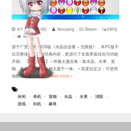
6个月前 (02-05)
fancyang
Steam
0评论
951℃
源于广受好评的iOS版《水晶连连看 – 无限版》，本PC版不
仅完整保留了所有经典内容，更进行了全面界面优化与功能
升级。 【核心特色】 • 终极主题合集：集水晶、水果、宠
物、麻将、星座等多种主题于一体。 • 高度自定义：可使用
地图编辑器自由创…
Read more »
休闲
单机
宠物
水晶
水果
消除
游戏
街机
麻将