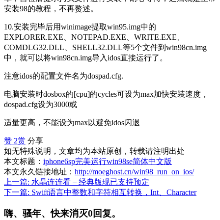
安装
98
的教程，不再赘述。
10.
安装完毕后用
winimage
提取
win95.img
中的
EXPLORER.EXE
、
NOTEPAD.EXE
、
WRITE.EXE
、
COMDLG32.DLL
、
SHELL32.DLL
等
5
个文件到
win98cn.img
中，就可以将
win98cn.img
导入
idos
直接运行了。
注意
idos
的配置文件名为
dospad.cfg.
电脑安装时
dosbox
的[
cpu
]的
cycles
可设为
max
加快安装速度，
dospad.cfg
设为
3000
或
适量更高，不能设为
max
以避免
idos
闪退
赞
2
赏
分享
如无特殊说明，文章均为本站原创，转载请注明出处
本文标题：
iphone6sp完美运行win98se简体中文版
本文永久链接地址：
http://moeghost.cn/win98_run_on_ios/
上一篇:
水晶连连看 – 经典版现已支持预定
下一篇:
Swift语言中整数和字符相互转换，Int、Character
嗨、骚年、快来消灭0回复。