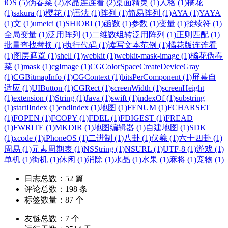
iOS (5)
伪春菜 (2)
水晶连连看 (2)
桌面精灵 (1)
人格 (1)
橘花
(1)
sakura (1)
樱花 (1)
语法 (1)
阵列 (1)
简易阵列 (1)
AYA (1)
YAYA
(1)
文 (1)
umeici (1)
SHIORI (1)
函数 (1)
参数 (1)
变量 (1)
接续符 (1)
全局变量 (1)
泛用阵列 (1)
二维数组转泛用阵列 (1)
正则匹配 (1)
批量查找替换 (1)
执行代码 (1)
读写文本范例 (1)
橘花版连连看
(1)
图层遮罩 (1)
shell (1)
webkit (1)
webkit-mask-image (1)
橘花伪春
菜 (1)
mask (1)
cgImage (1)
CGColorSpaceCreateDeviceGray
(1)
CGBitmapInfo (1)
CGContext (1)
bitsPerComponent (1)
屏幕自
适应 (1)
UIButton (1)
CGRect (1)
screenWidth (1)
screenHeight
(1)
extension (1)
String (1)
Java (1)
swift (1)
indexOf (1)
substring
(1)
startIIndex (1)
endIndex (1)
地图 (1)
FENUM (1)
FCHARSET
(1)
FOPEN (1)
FCOPY (1)
FDEL (1)
FDIGEST (1)
FREAD
(1)
FWRITE (1)
MKDIR (1)
地图编辑器 (1)
自建地图 (1)
SDK
(1)
xcode (1)
iPhoneOS (1)
二进制 (1)
八卦 (1)
伏羲 (1)
六十四卦 (1)
周易 (1)
元素周期表 (1)
NSString (1)
NSURL (1)
UTF-8 (1)
游戏 (1)
单机 (1)
街机 (1)
休闲 (1)
消除 (1)
水晶 (1)
水果 (1)
麻将 (1)
宠物 (1)
日志总数：
52
篇
评论总数：
198
条
标签数量：
87
个
友链总数：
7
个