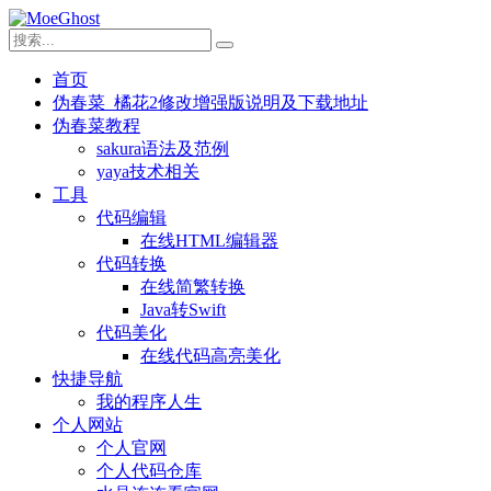
首页
伪春菜_橘花2修改增强版说明及下载地址
伪春菜教程
sakura语法及范例
yaya技术相关
工具
代码编辑
在线HTML编辑器
代码转换
在线简繁转换
Java转Swift
代码美化
在线代码高亮美化
快捷导航
我的程序人生
个人网站
个人官网
个人代码仓库