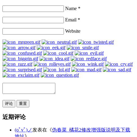
Name *
Email *
Website
评论
重置
近期评论
(oﾟvﾟ)ノ
发表在《
伪春菜_橘花2修改增强版说明及下载
地址
》