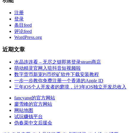
功能
注册
登录
条目feed
评论feed
WordPress.org
近期文章
水晶连连看 – 无尽之链即将登录steam商店
萌动精灵官网入驻抖音短视频啦
数字货币新宠Pi币挖矿软件下载安装教程
一步一步教你免费注册一个香港的Apple ID
三年iOS个人开发者的窘境，计3年iOS独立开发总收入
fancyang的官方网站
廖雪峰的官方网站
网站地图
试玩赚钱平台
伪春菜中文后援会