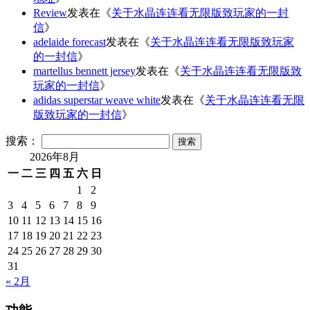
Review
发表在《
关于水晶连连看无限版致玩家的一封
信
》
adelaide forecast
发表在《
关于水晶连连看无限版致玩家
的一封信
》
martellus bennett jersey
发表在《
关于水晶连连看无限版致
玩家的一封信
》
adidas superstar weave white
发表在《
关于水晶连连看无限
版致玩家的一封信
》
搜索：
2026年8月
一
二
三
四
五
六
日
1
2
3
4
5
6
7
8
9
10
11
12
13
14
15
16
17
18
19
20
21
22
23
24
25
26
27
28
29
30
31
« 2月