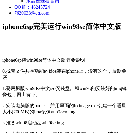
水晶连连看官网
QQ群：46245724
7620033@qq.com
iphone6sp完美运行win98se简体中文版
iphone6sp
装
win98se
简体中文版简要说明
0.
找带文件共享功能的
idos
装在
iphone
上，没有这个，后期免
谈
1.
要用原版
win98se
中文
iso
安装盘。和
win95
的安装好的
img
镜
像包，网上有下。
2.
安装电脑版的
bochs
，并用里面的
bximage.exe
创建一个适量
大小(
700MB
)的
img
镜像
win98cn.img
。
3.
准备
win98
启动盘
win98c.img