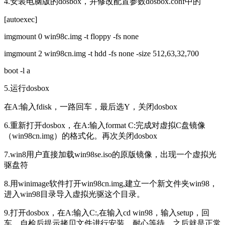
4.
安装电脑版的
dosbox
，并修改配置参数
dosbox.conf
中的
[
autoexec
]
imgmount 0 win98c.img -t floppy -fs none
imgmount 2 win98cn.img -t hdd -fs none -size 512
,
63
,
32
,
700
boot -l a
5.
运行
dosbox
在
A:
输入
fdisk
，一路回车，最后选
Y
，关闭
dosbox
6.
重新打开
dosbox
，在
A:
输入
format C:
完成对虚拟
C
盘镜像
（
win98cn.img
）的格式化。再次关闭
dosbox
7.win8
用户直接加载
win98se.iso
的原版镜像，出现一个虚拟光
驱盘符
8.
用
winimage
软件打开
win98cn.img
,建立一个新文件夹
win98
，
进入
win98
目录导入虚拟光驱这个目录。
9.
打开
dosbox
，在
A:
输入
C:
,在输入
cd win98
，输入
setup
，回
车，自检后提示拷贝文件进行安装，耐心等待，之后就是正常